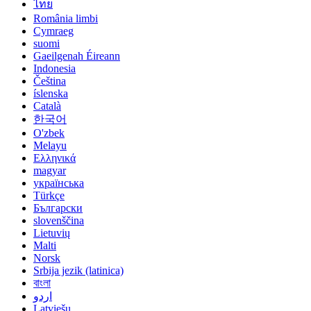
ไทย
România limbi
Cymraeg
suomi
Gaeilgenah Éireann
Indonesia
Čeština
íslenska
Català
한국어
O'zbek
Melayu
Ελληνικά
magyar
українська
Türkçe
Български
slovenščina
Lietuvių
Malti
Norsk
Srbija jezik (latinica)
বাংলা
اردو
Latviešu