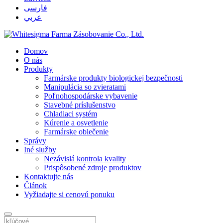
فارسی
عربي
Domov
O nás
Produkty
Farmárske produkty biologickej bezpečnosti
Manipulácia so zvieratami
Poľnohospodárske vybavenie
Stavebné príslušenstvo
Chladiaci systém
Kúrenie a osvetlenie
Farmárske oblečenie
Správy
Iné služby
Nezávislá kontrola kvality
Prispôsobené zdroje produktov
Kontaktujte nás
Článok
Vyžiadajte si cenovú ponuku