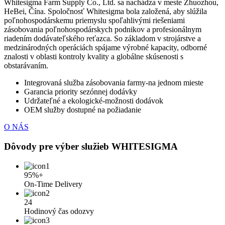
Whitesigma Farm Supply Co., Ltd. sa nachádza v meste Zhuozhou,
HeBei, Čína. Spoločnosť Whitesigma bola založená, aby slúžila
poľnohospodárskemu priemyslu spoľahlivými riešeniami
zásobovania poľnohospodárskych podnikov a profesionálnym
riadením dodávateľského reťazca. So základom v strojárstve a
medzinárodných operáciách spájame výrobné kapacity, odborné
znalosti v oblasti kontroly kvality a globálne skúsenosti s
obstarávaním.
Integrovaná služba zásobovania farmy-na jednom mieste
Garancia priority sezónnej dodávky
Udržateľné a ekologické-možnosti dodávok
OEM služby dostupné na požiadanie
O NÁS
Dôvody pre výber služieb WHITESIGMA
95%+
On-Time Delivery
24
Hodinový čas odozvy