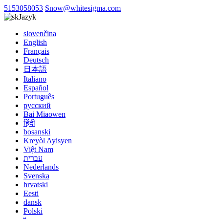
5153058053
Snow@whitesigma.com
Jazyk
slovenčina
English
Français
Deutsch
日本語
Italiano
Español
Português
русский
Bai Miaowen
हिंदी
bosanski
Kreyòl Ayisyen
Việt Nam
עברית
Nederlands
Svenska
hrvatski
Eesti
dansk
Polski