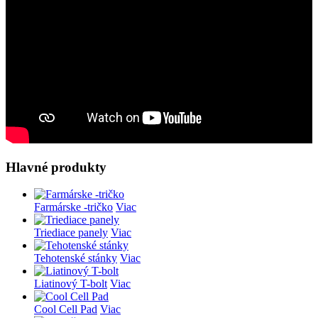
Hlavné produkty
Farmárske -tričko
Viac
Triediace panely
Viac
Tehotenské stánky
Viac
Liatinový T-bolt
Viac
Cool Cell Pad
Viac